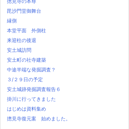
摠見寺の本尊
毘沙門堂御舞台
縁側
本堂平面 外側柱
来迎柱の後退
安土城訪問
安土町の社寺建築
中途半端な発掘調査？
３/２９日の予定
安土城跡発掘調査報告６
掛川に行ってきました
はじめは資料集め
摠見寺復元案 始めました。