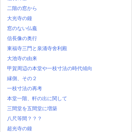
二階の窓から
大光寺の鐘
窓のない仏龕
信長像の奥行
東福寺三門と泉涌寺舍利殿
大池寺の由来
甲賀周辺の本堂や一枝寸法の時代傾向
縁側、その２
一枝寸法の再考
本堂一階、軒の出に関して
三間堂を五間堂に増築
八尺等間？？？
超光寺の鐘