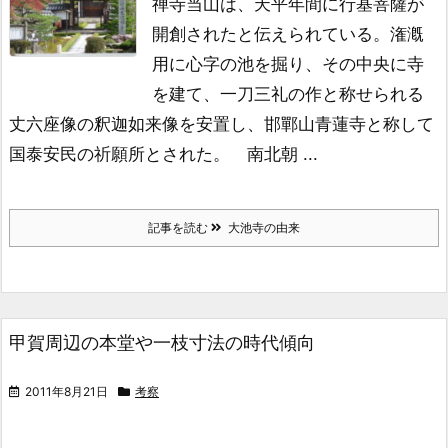
禅寺
当山は、天平年間に行基菩薩が
開
創されたと伝えられている。潅漑
用に
心字の池を掘り、その中央に寺
を建
て、一刀三礼の作と称せられる
丈六座
像の釈迦如来像を安置し、邯鄲山青蓮
寺と称して
国泰安民の祈願所とされた。
南北朝 ...
記事を読む
大池寺の由来
甲賀周辺の本堂や一枝寸法の時代傾向
2011年8月21日
考察