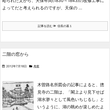
彫られた文から、
天保年間(1830～1843)の
改修工事に
よってだと
考えられるのですが、
天保の ...
記事を読む
信長の墓１
二階の窓から
2012年7月18日
考察
木曽路名所図会の記事によると、摠
見寺の二階は、
「閣上より見下せば
湖水渺々として風色いちじるし」
と
いうように、湖の眺めが楽しめたよ