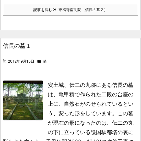
記事を読む
東福寺南明院（信長の墓２）
信長の墓１
2012年9月15日
墓
安土城、伝二の丸跡にある信長の墓
は、
亀甲積で作られた二段の台座の
上に、
自然石がのせられているとい
う、
変った形をしています。
この墓
が現在の形になったのは、
伝二の丸
の下に立っている
護国駄都塔の裏に