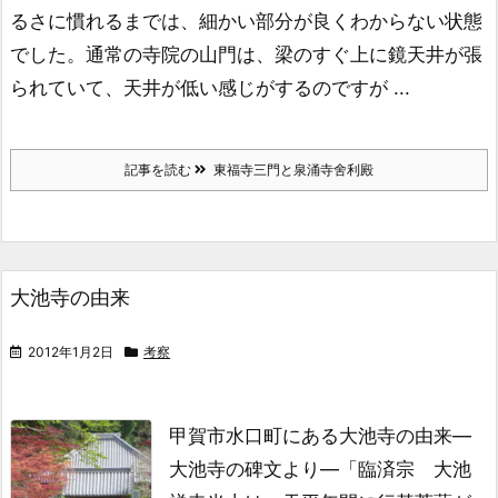
るさに慣れるまでは、細かい部分が良くわからない状態
でした。
通常の寺院の山門は、梁のすぐ上に鏡天井が張
られていて、
天井が低い感じがするのですが ...
記事を読む
東福寺三門と泉涌寺舍利殿
大池寺の由来
2012年1月2日
考察
甲賀市水口町にある大池寺の由来
—
大池寺の碑文より—
「臨済宗 大池