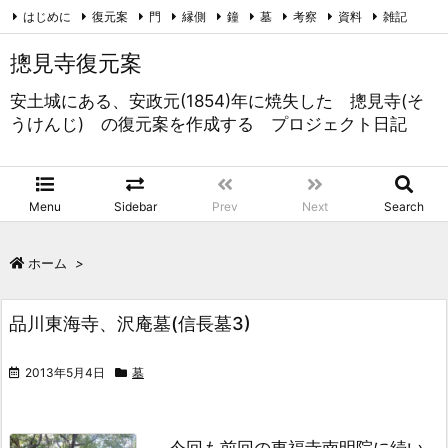
はじめに
復元案
門
縁側
鐘
墓
考察
資料
雑記
未分類
RSS
Feedly
摠見寺復元案
安土城にある、安政元(1854)年に焼失した 摠見寺(そ
うけんじ) の復元案を作成する プロジェクト日記
Menu
Sidebar
Prev
Next
Search
ホーム
>
品川東海寺、沢庵墓(信長墓3)
2013年5月4日
墓