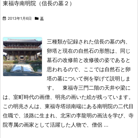
東福寺南明院（信長の墓２）
2013年1月6日
墓
三種類が記録された信長の墓の内、
卵塔と現在の自然石の形態は、同じ
墓石の改修前と改修後の姿であると
思われるので、ここでは自然石と卵
塔の墓について例を挙げて説明しま
す。
東福寺三門二階の天井や梁に
は、室町時代の画僧、明兆の画いた絵が残っています。
この明兆さんは、東福寺塔頭南端にある南明院の二代目
住職で、淡路に生まれ、北宋の李龍明の画法を学び、寺
院専属の画家として活躍した人物で、僧侶 ...