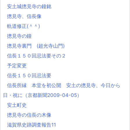
安土城摠見寺の鐘銘
摠見寺、信長像
軌道修正(＾＾)
摠見寺の鐘
摠見寺裏門 (超光寺山門)
信長１５０回忌法要その２
予定変更
信長１５０回忌法要
信長所縁 本堂を初公開 安土の摠見寺、今日から
日・祝に（京都新聞2009-04-05）
安土町史
摠見寺の信長の木像
滋賀県史跡調査報告11