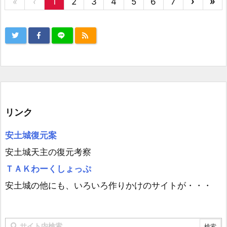
«
‹
1
2
3
4
5
6
7
›
»
リンク
安土城復元案
安土城天主の復元考察
ＴＡＫわーくしょっぷ
安土城の他にも、いろいろ作りかけのサイトが・・・