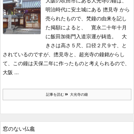
大阪の吹田市にある大光寺の鐘は、
明治時代に安土城にある 摠見寺 から
売られたもので、
梵鐘の由来を記し
た掲額によると、
寛永二十年十月
に飯田加衛門入道宗運が鋳造。
大
きさは高さ５尺、口径２尺９寸、
と
されているのですが、
摠見寺と、超光寺の鐘銘からし
て、
この鐘は天保二年に作ったものと考えられるので、
大阪 ...
記事を読む
大光寺の鐘
窓のない仏龕