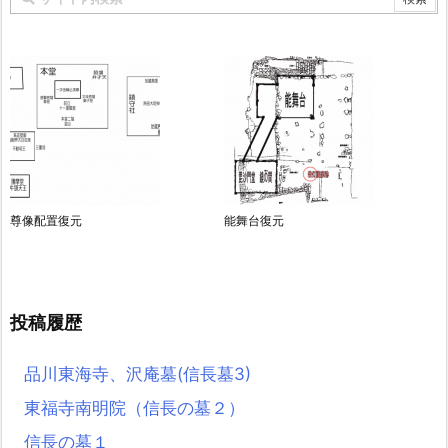
尊像配置復元
能舞台復元
投稿履歴
品川東海寺、沢庵墓(信長墓3)
東福寺南明院（信長の墓２）
信長の墓１