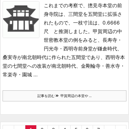
これまでの考察で、摠見寺本堂の前
身寺院は、
三間堂を五間堂に拡張さ
れたもので、
一枝寸法は、0.6666
尺 と推測しました。
甲賀周辺の中
世密教本堂の例をみると、
長寿寺・
円光寺・西明寺前身堂が鎌倉時代、
桑実寺が南北朝時代に作られた五間堂であり、
西明寺本
堂の七間堂への改装が南北朝時代、
金剛輪寺・善水寺・
常楽寺・園城 ...
記事を読む
甲賀周辺の本堂や ...