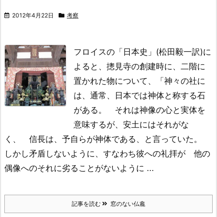
2012年4月22日
考察
フロイスの「日本史」(松田毅一訳)に
よると、
摠見寺の創建時に、二階に
置かれた物について、
「神々の社に
は、通常、日本では神体と称する石
がある。
それは神像の心と実体を
意味するが、安土にはそれがな
く、
信長は、予自らが神体である、と言っていた。
しかし矛盾しないように、すなわち彼への礼拝が
他の
偶像へのそれに劣ることがないように ...
記事を読む
窓のない仏龕