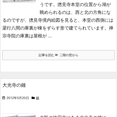
うです。
摠見寺本堂の位置から湖が
眺められるのは、
西と北の方角にな
るのですが、
摠見寺境内絵図を見ると、本堂の西側には
梁行八間の庫裏が棟をずらす形で建てられています。
禅
宗寺院の庫裏は屋根が ...
記事を読む
二階の窓から
大光寺の鐘
2012年5月20日
鐘