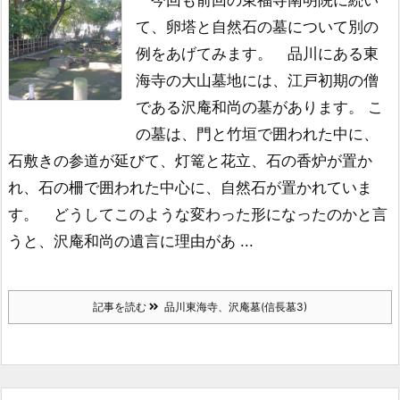
今回も前回の東福寺南明院に続い
て、卵塔と自然石の墓について別の
例をあげてみます。
品川にある東
海寺の大山墓地には、江戸初期の僧
である沢庵和尚の墓があります。 こ
の墓は、門と竹垣で囲われた中に、
石敷きの参道が延びて、灯篭と花立、石の香炉が置か
れ、石の柵で囲われた中心に、自然石が置かれていま
す。
どうしてこのような変わった形になったのかと言
うと、沢庵和尚の遺言に理由があ ...
記事を読む
品川東海寺、沢庵墓(信長墓3)