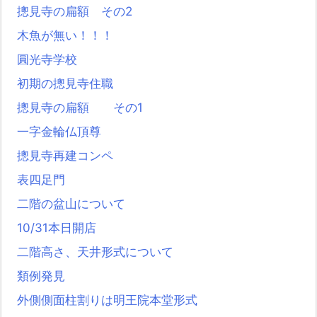
摠見寺の扁額 その2
木魚が無い！！！
圓光寺学校
初期の摠見寺住職
摠見寺の扁額 その1
一字金輪仏頂尊
摠見寺再建コンペ
表四足門
二階の盆山について
10/31本日開店
二階高さ、天井形式について
類例発見
外側側面柱割りは明王院本堂形式