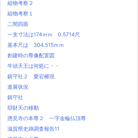
組物考察２
組物考察１
二間四面
一支寸法は174ｍｍ 0.5714尺
基本尺は 304.515ｍｍ
創建時の尊像配置図
牛頭天王は何処に・・
鎮守社２ 愛宕權現
進展状況
鎮守社
辯財天の移動
摠見寺の本尊２ 一字金輪仏頂尊
滋賀県史跡調査報告11