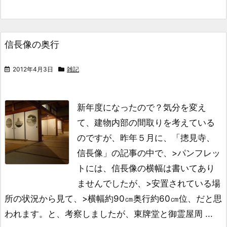
信長像の奥行
2012年4月3日
雑記
新年度になったので？気分を変え
て、
建物内部の間取りを考えている
のですが、
昨年５月に、「摠見寺、
信長像」の記事の中で、
>パンフレッ
トには、信長像の横幅は書いてあり
ませんでしたが、
>安置されている場
所の状況から見て、
>横幅約90㎝奥行約60㎝位、だと思
われます。
と、考察しましたが、
東牌堂と御霊屋周 ...