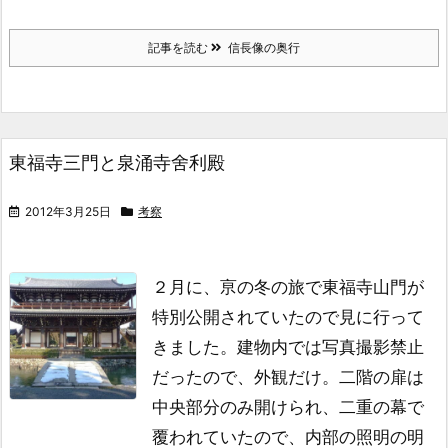
記事を読む
信長像の奥行
東福寺三門と泉涌寺舍利殿
2012年3月25日
考察
２月に、亰の冬の旅で東福寺山門が
特別公開されていたので見に行って
きました。
建物内では写真撮影禁止
だったので、外観だけ。
二階の扉は
中央部分のみ開けられ、二重の幕で
覆われていたので、
内部の照明の明