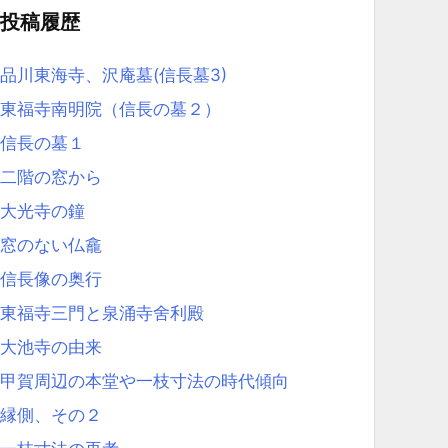
投稿履歴
品川東海寺、沢庵墓(信長墓3)
東福寺南明院（信長の墓２）
信長の墓１
二階の窓から
大光寺の鐘
窓のない仏龕
信長像の奥行
東福寺三門と泉涌寺舍利殿
大池寺の由来
甲賀周辺の本堂や一枝寸法の時代傾向
縁側、その２