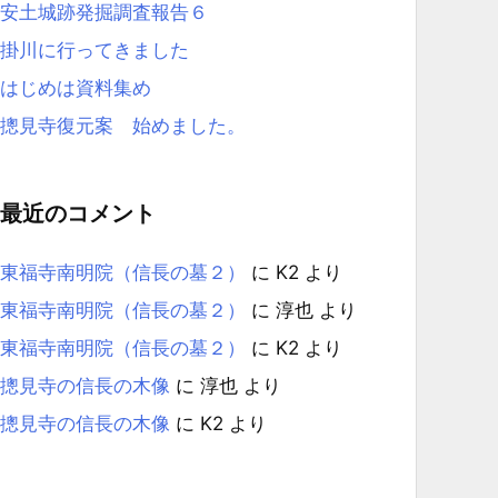
安土城跡発掘調査報告６
掛川に行ってきました
はじめは資料集め
摠見寺復元案 始めました。
最近のコメント
東福寺南明院（信長の墓２）
に
K2
より
東福寺南明院（信長の墓２）
に
淳也
より
東福寺南明院（信長の墓２）
に
K2
より
摠見寺の信長の木像
に
淳也
より
摠見寺の信長の木像
に
K2
より