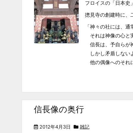
フロイスの「日本史」
摠見寺の創建時に、
「神々の社には、通
それは神像の心と実
信長は、予自らが神
しかし矛盾しないよ
他の偶像へのそれに劣
信長像の奥行
2012年4月3日
雑記