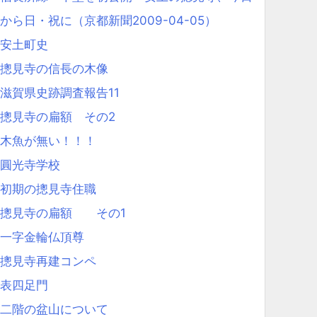
から日・祝に（京都新聞2009-04-05）
安土町史
摠見寺の信長の木像
滋賀県史跡調査報告11
摠見寺の扁額 その2
木魚が無い！！！
圓光寺学校
初期の摠見寺住職
摠見寺の扁額 その1
一字金輪仏頂尊
摠見寺再建コンペ
表四足門
二階の盆山について