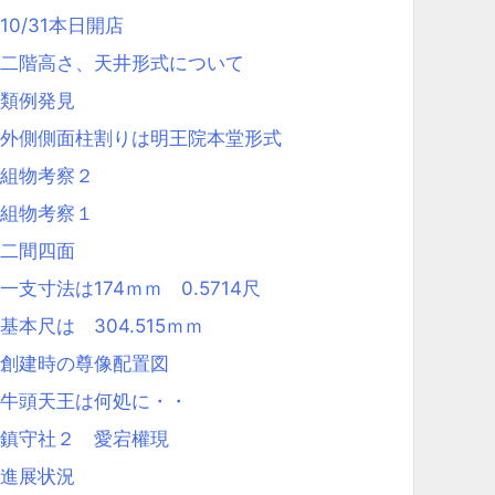
10/31本日開店
二階高さ、天井形式について
類例発見
外側側面柱割りは明王院本堂形式
組物考察２
組物考察１
二間四面
一支寸法は174ｍｍ 0.5714尺
基本尺は 304.515ｍｍ
創建時の尊像配置図
牛頭天王は何処に・・
鎮守社２ 愛宕權現
進展状況