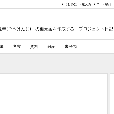
はじめに
復元案
門
縁側
摠見寺(そうけんじ) の復元案を作成する プロジェクト日記
墓
考察
資料
雑記
未分類