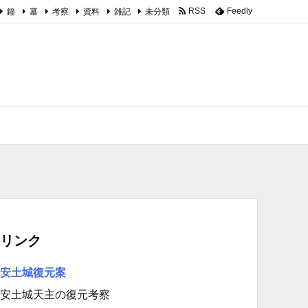
鐘
墓
考察
資料
雑記
未分類
RSS
Feedly
リンク
安土城復元案
安土城天主の復元考察