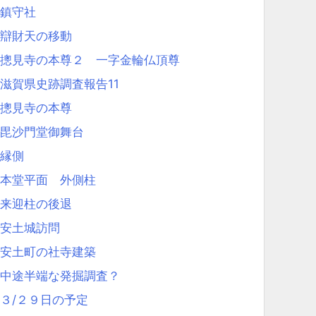
鎮守社
辯財天の移動
摠見寺の本尊２ 一字金輪仏頂尊
滋賀県史跡調査報告11
摠見寺の本尊
毘沙門堂御舞台
縁側
本堂平面 外側柱
来迎柱の後退
安土城訪問
安土町の社寺建築
中途半端な発掘調査？
３/２９日の予定