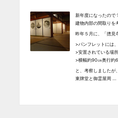
新年度になったので
建物内部の間取りを
昨年５月に、「摠見
>パンフレットには
>安置されている場
>横幅約90㎝奥行約
と、考察しましたが
東牌堂と御霊屋周 ...