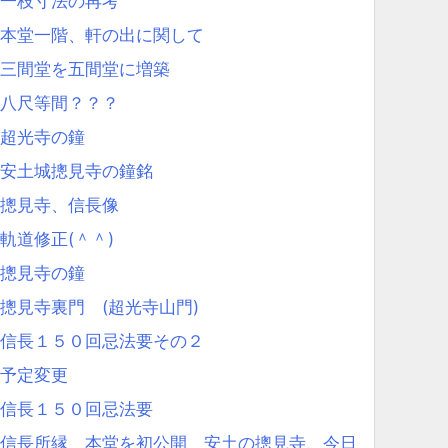
一枝寸法の再考
本堂一階、軒の出に関して
三間堂を五間堂に増築
八尺等間？？？
超光寺の鐘
安土城摠見寺の鐘銘
摠見寺、信長像
軌道修正(＾＾)
摠見寺の鐘
摠見寺裏門 (超光寺山門)
信長１５０回忌法要その２
予定変更
信長１５０回忌法要
信長所縁 本堂を初公開 安土の摠見寺、今日