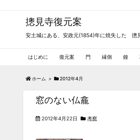
摠見寺復元案
安土城にある、安政元(1854)年に焼失した 
はじめに
復元案
門
縁側
鐘
ホーム
>
2012年4月
窓のない仏龕
2012年4月22日
考察