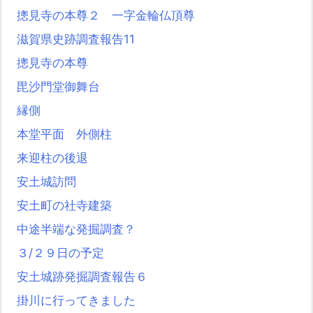
摠見寺の本尊２ 一字金輪仏頂尊
滋賀県史跡調査報告11
摠見寺の本尊
毘沙門堂御舞台
縁側
本堂平面 外側柱
来迎柱の後退
安土城訪問
安土町の社寺建築
中途半端な発掘調査？
３/２９日の予定
安土城跡発掘調査報告６
掛川に行ってきました