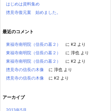
はじめは資料集め
摠見寺復元案 始めました。
最近のコメント
東福寺南明院（信長の墓２）
に
K2
より
東福寺南明院（信長の墓２）
に
淳也
より
東福寺南明院（信長の墓２）
に
K2
より
摠見寺の信長の木像
に
淳也
より
摠見寺の信長の木像
に
K2
より
アーカイブ
2013年5月