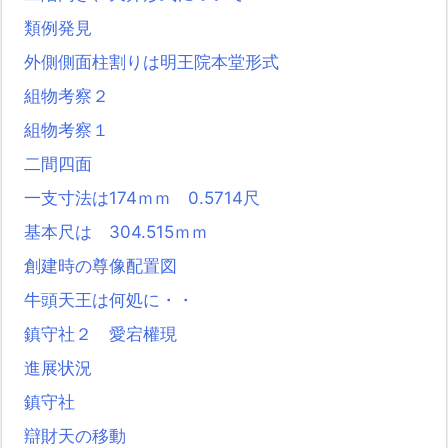
類例発見
外側側面柱割りは明王院本堂形式
組物考察２
組物考察１
二間四面
一支寸法は174ｍｍ 0.5714尺
基本尺は 304.515ｍｍ
創建時の尊像配置図
牛頭天王は何処に・・
鎮守社２ 愛宕權現
進展状況
鎮守社
辯財天の移動