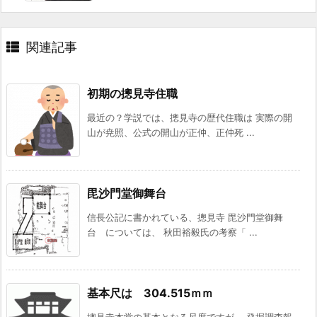
関連記事
初期の摠見寺住職
最近の？学説では、摠見寺の歴代住職は 実際の開
山が尭照、公式の開山が正仲、正仲死 ...
毘沙門堂御舞台
信長公記に書かれている、摠見寺 毘沙門堂御舞
台 については、 秋田裕毅氏の考察「 ...
基本尺は 304.515ｍｍ
摠見寺本堂の基本となる尺度ですが、 発掘調査報