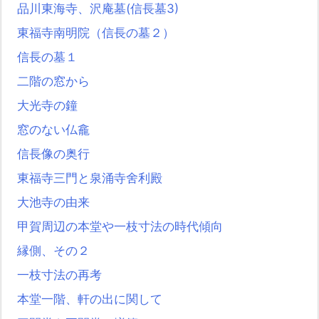
品川東海寺、沢庵墓(信長墓3)
東福寺南明院（信長の墓２）
信長の墓１
二階の窓から
大光寺の鐘
窓のない仏龕
信長像の奥行
東福寺三門と泉涌寺舍利殿
大池寺の由来
甲賀周辺の本堂や一枝寸法の時代傾向
縁側、その２
一枝寸法の再考
本堂一階、軒の出に関して