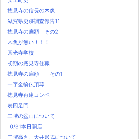
安土町史
摠見寺の信長の木像
滋賀県史跡調査報告11
摠見寺の扁額 その2
木魚が無い！！！
圓光寺学校
初期の摠見寺住職
摠見寺の扁額 その1
一字金輪仏頂尊
摠見寺再建コンペ
表四足門
二階の盆山について
10/31本日開店
二階高さ、天井形式について