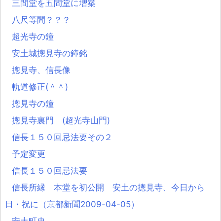
三間堂を五間堂に増築
八尺等間？？？
超光寺の鐘
安土城摠見寺の鐘銘
摠見寺、信長像
軌道修正(＾＾)
摠見寺の鐘
摠見寺裏門 (超光寺山門)
信長１５０回忌法要その２
予定変更
信長１５０回忌法要
信長所縁 本堂を初公開 安土の摠見寺、今日から
日・祝に（京都新聞2009-04-05）