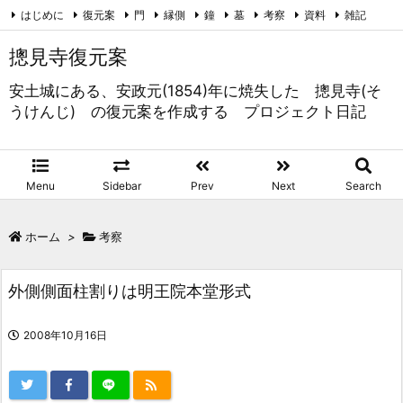
はじめに
復元案
門
縁側
鐘
墓
考察
資料
雑記
未分類
RSS
Feedly
摠見寺復元案
安土城にある、安政元(1854)年に焼失した 摠見寺(そ
うけんじ) の復元案を作成する プロジェクト日記
Menu
Sidebar
Prev
Next
Search
ホーム
>
考察
外側側面柱割りは明王院本堂形式
2008年10月16日