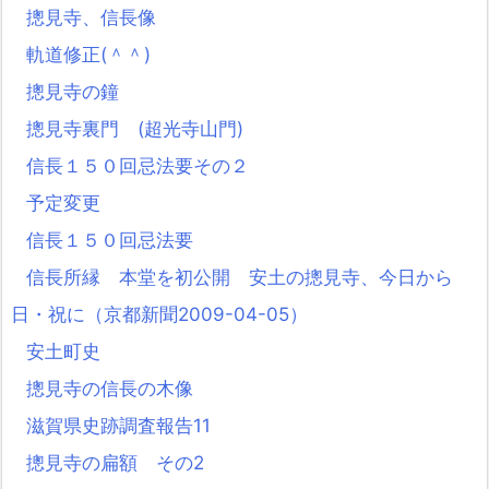
摠見寺、信長像
軌道修正(＾＾)
摠見寺の鐘
摠見寺裏門 (超光寺山門)
信長１５０回忌法要その２
予定変更
信長１５０回忌法要
信長所縁 本堂を初公開 安土の摠見寺、今日から
日・祝に（京都新聞2009-04-05）
安土町史
摠見寺の信長の木像
滋賀県史跡調査報告11
摠見寺の扁額 その2