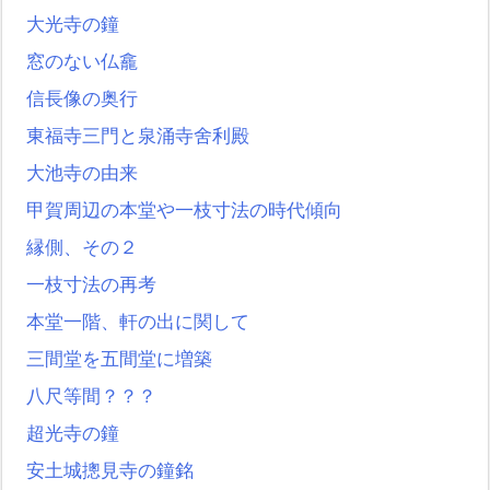
大光寺の鐘
窓のない仏龕
信長像の奥行
東福寺三門と泉涌寺舍利殿
大池寺の由来
甲賀周辺の本堂や一枝寸法の時代傾向
縁側、その２
一枝寸法の再考
本堂一階、軒の出に関して
三間堂を五間堂に増築
八尺等間？？？
超光寺の鐘
安土城摠見寺の鐘銘