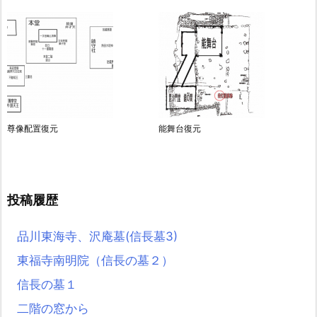
尊像配置復元
能舞台復元
投稿履歴
品川東海寺、沢庵墓(信長墓3)
東福寺南明院（信長の墓２）
信長の墓１
二階の窓から