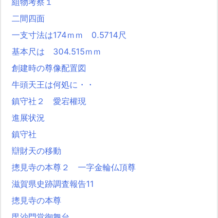
組物考察１
二間四面
一支寸法は174ｍｍ 0.5714尺
基本尺は 304.515ｍｍ
創建時の尊像配置図
牛頭天王は何処に・・
鎮守社２ 愛宕權現
進展状況
鎮守社
辯財天の移動
摠見寺の本尊２ 一字金輪仏頂尊
滋賀県史跡調査報告11
摠見寺の本尊
毘沙門堂御舞台