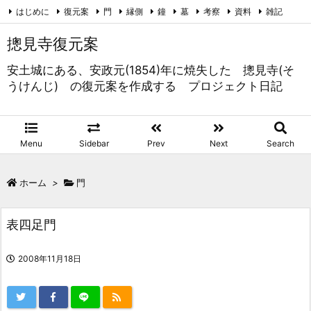
はじめに
復元案
門
縁側
鐘
墓
考察
資料
雑記
未分類
RSS
Feedly
摠見寺復元案
安土城にある、安政元(1854)年に焼失した 摠見寺(そ
うけんじ) の復元案を作成する プロジェクト日記
Menu
Sidebar
Prev
Next
Search
ホーム
>
門
表四足門
2008年11月18日