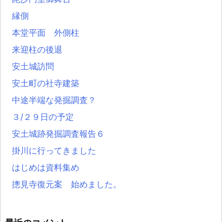
縁側
本堂平面 外側柱
来迎柱の後退
安土城訪問
安土町の社寺建築
中途半端な発掘調査？
３/２９日の予定
安土城跡発掘調査報告６
掛川に行ってきました
はじめは資料集め
摠見寺復元案 始めました。