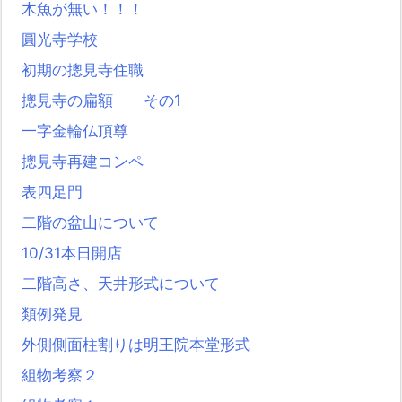
木魚が無い！！！
圓光寺学校
初期の摠見寺住職
摠見寺の扁額 その1
一字金輪仏頂尊
摠見寺再建コンペ
表四足門
二階の盆山について
10/31本日開店
二階高さ、天井形式について
類例発見
外側側面柱割りは明王院本堂形式
組物考察２