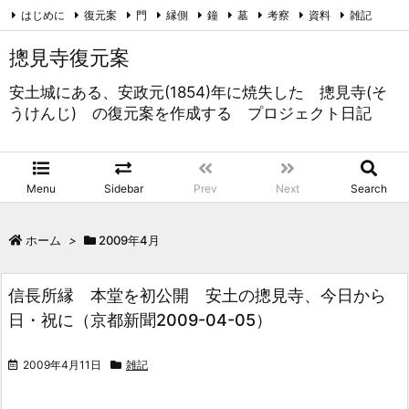
はじめに
復元案
門
縁側
鐘
墓
考察
資料
雑記
未分類
RSS
Feedly
摠見寺復元案
安土城にある、安政元(1854)年に焼失した 摠見寺(そ
うけんじ) の復元案を作成する プロジェクト日記
Menu
Sidebar
Prev
Next
Search
ホーム
>
2009年4月
信長所縁 本堂を初公開 安土の摠見寺、今日から
日・祝に（京都新聞2009-04-05）
2009年4月11日
雑記