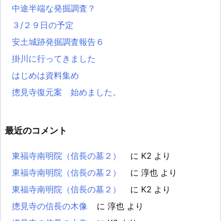
中途半端な発掘調査？
３/２９日の予定
安土城跡発掘調査報告６
掛川に行ってきました
はじめは資料集め
摠見寺復元案 始めました。
最近のコメント
東福寺南明院（信長の墓２）
に
K2
より
東福寺南明院（信長の墓２）
に
淳也
より
東福寺南明院（信長の墓２）
に
K2
より
摠見寺の信長の木像
に
淳也
より