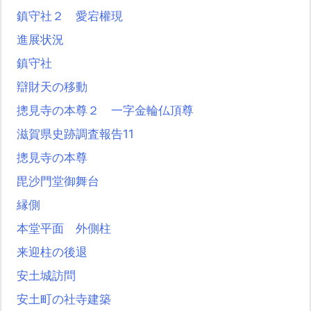
鎮守社２ 愛宕權現
進展状況
鎮守社
辯財天の移動
摠見寺の本尊２ 一字金輪仏頂尊
滋賀県史跡調査報告11
摠見寺の本尊
毘沙門堂御舞台
縁側
本堂平面 外側柱
来迎柱の後退
安土城訪問
安土町の社寺建築