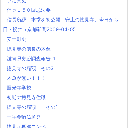
予定変更
信長１５０回忌法要
信長所縁 本堂を初公開 安土の摠見寺、今日から
日・祝に（京都新聞2009-04-05）
安土町史
摠見寺の信長の木像
滋賀県史跡調査報告11
摠見寺の扁額 その2
木魚が無い！！！
圓光寺学校
初期の摠見寺住職
摠見寺の扁額 その1
一字金輪仏頂尊
摠見寺再建コンペ