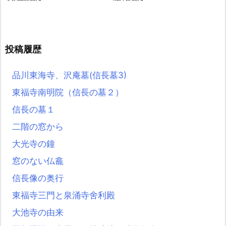
投稿履歴
品川東海寺、沢庵墓(信長墓3)
東福寺南明院（信長の墓２）
信長の墓１
二階の窓から
大光寺の鐘
窓のない仏龕
信長像の奥行
東福寺三門と泉涌寺舍利殿
大池寺の由来