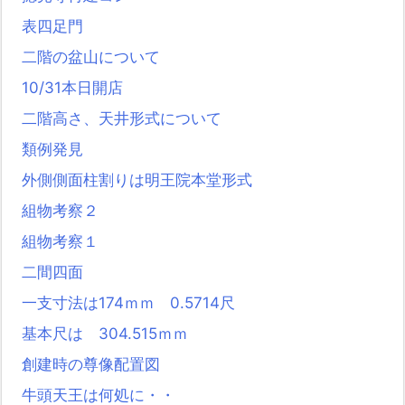
表四足門
二階の盆山について
10/31本日開店
二階高さ、天井形式について
類例発見
外側側面柱割りは明王院本堂形式
組物考察２
組物考察１
二間四面
一支寸法は174ｍｍ 0.5714尺
基本尺は 304.515ｍｍ
創建時の尊像配置図
牛頭天王は何処に・・