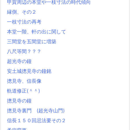
甲賀周辺の本堂や一枝寸法の時代傾向
縁側、その２
一枝寸法の再考
本堂一階、軒の出に関して
三間堂を五間堂に増築
八尺等間？？？
超光寺の鐘
安土城摠見寺の鐘銘
摠見寺、信長像
軌道修正(＾＾)
摠見寺の鐘
摠見寺裏門 (超光寺山門)
信長１５０回忌法要その２