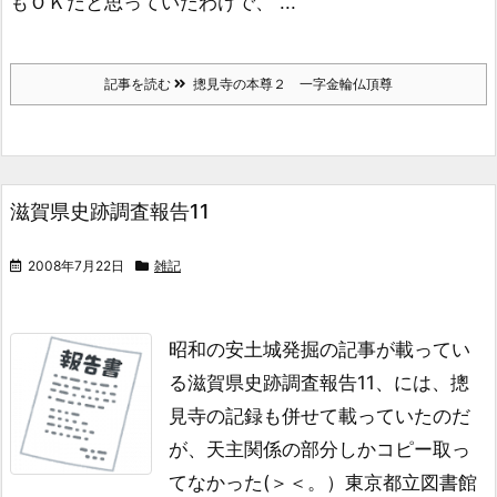
もＯＫだと思っていたわけで、 ...
記事を読む
摠見寺の本尊２ 一字金輪仏頂尊
滋賀県史跡調査報告11
2008年7月22日
雑記
昭和の安土城発掘の記事が載ってい
る
滋賀県史跡調査報告11、には、
摠
見寺の記録も併せて載っていたのだ
が、
天主関係の部分しかコピー取っ
てなかった(＞＜。）
東京都立図書館