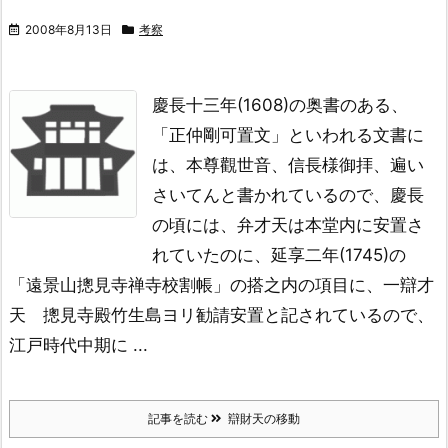
2008年8月13日
考察
慶長十三年(1608)の奥書のある、
「正仲剛可置文」といわれる文書に
は、
本尊觀世音、信長様御拝、遍い
さいてん
と書かれているので、慶長
の頃には、
弁才天は本堂内に安置さ
れていたのに、
延享二年(1745)の
「遠景山摠見寺禅寺校割帳」の搭之内の項目に、
一辯才
天 摠見寺殿竹生島ヨリ勧請安置
と記されているので、
江戸時代中期に ...
記事を読む
辯財天の移動