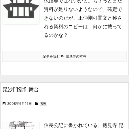
仏頂尊ではないかと。
ちょっとまだ
資料が足りないようなので、
確定で
きないのだが、
正仲剛可置文と称さ
れる資料のコピーは、
何かに載って
るのかな？
記事を読む
摠見寺の本尊
毘沙門堂御舞台
2008年6月15日
考察
信長公記に書かれている、
摠見寺 毘