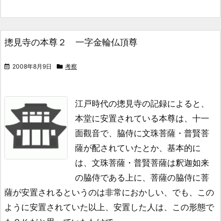
摠見寺の本尊２ 一字金輪仏頂尊
2008年8月9日
考察
江戸時代の摠見寺の記録によると、
本堂に安置されている本尊は、十一
面觀音で、
脇侍に文珠菩薩・普賢菩
薩が配されていたとか、
基本的に
は、文珠菩薩・普賢菩薩は釈迦如来
の脇侍である上に、
菩薩の脇侍に菩
薩が安置されるというのは非常におかしい、
でも、この
ように安置されていた以上、
安置した人は、この形態で