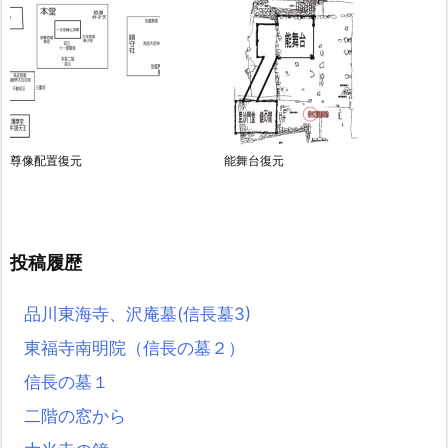
尊像配置復元
能舞台復元
投稿履歴
品川東海寺、沢庵墓(信長墓3)
東福寺南明院（信長の墓２）
信長の墓１
二階の窓から