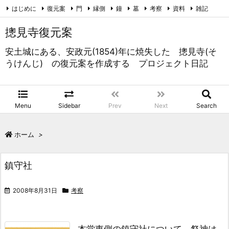
はじめに
復元案
門
縁側
鐘
墓
考察
資料
雑記
未分類
RSS
Feedly
摠見寺復元案
安土城にある、安政元(1854)年に焼失した 摠見寺(そ
うけんじ) の復元案を作成する プロジェクト日記
Menu
Sidebar
Prev
Next
Search
ホーム
>
鎮守社
2008年8月31日
考察