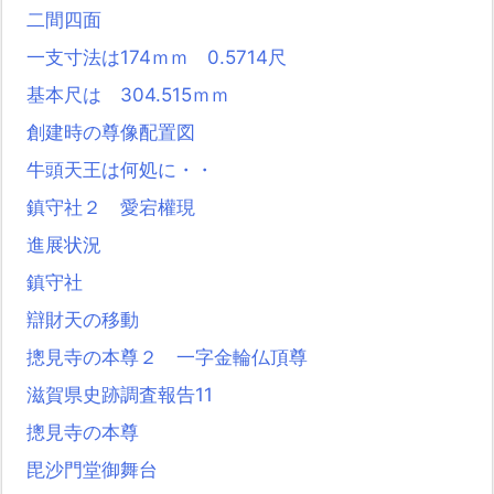
二間四面
一支寸法は174ｍｍ 0.5714尺
基本尺は 304.515ｍｍ
創建時の尊像配置図
牛頭天王は何処に・・
鎮守社２ 愛宕權現
進展状況
鎮守社
辯財天の移動
摠見寺の本尊２ 一字金輪仏頂尊
滋賀県史跡調査報告11
摠見寺の本尊
毘沙門堂御舞台