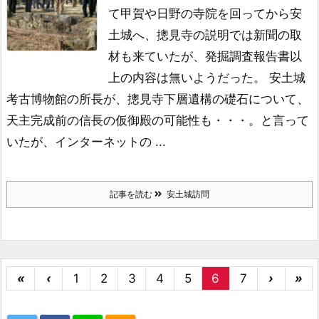
て甲賀や日野の寺院を回ってから安
土城へ、
摠見寺の説明では新聞の取
材も来ていたが、
発掘調査報告書以
上の内容は無いようだった。
安土城
考古博物館の所長が、摠見寺下層遺構の礎石について、
天主完成前の信長の仮御殿の可能性も・・・。と言って
いたが、
インターネットの ...
記事を読む
安土城訪問
«
‹
1
2
3
4
5
6
7
›
»