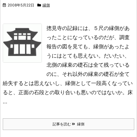
2008年5月22日
縁側
摠見寺の記録には、
５尺の縁側があ
ったことになっているのだが、
調査
報告の図を見ても、
縁側があったよ
うにはとても思えない。
だいたい、
北側の縁束の礎石は全て残っている
のに、
それ以外の縁束の礎石が全て
紛失するとは思えないし、
縁側として一段高くなってい
ると、
正面の石段との取り合いも悪いのではないか。
床
...
記事を読む
縁側