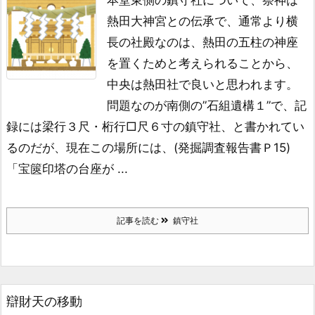
本堂東側の鎮守社について、
祭神は
熱田大神宮との伝承で、通常より横
長の社殿なのは、
熱田の五柱の神座
を置くためと考えられることから、
中央は熱田社で良いと思われます。
問題なのが南側の”石組遺構１”で、記
録には
梁行３尺・桁行□尺６寸の鎮守社、と書かれてい
るのだが、
現在この場所には、(発掘調査報告書Ｐ15)
「宝篋印塔の台座が ...
記事を読む
鎮守社
辯財天の移動