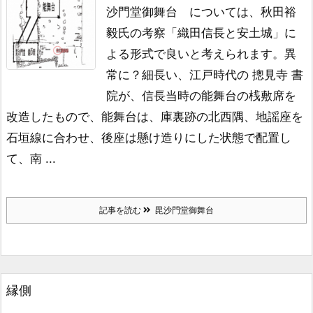
沙門堂御舞台 については、
秋田裕
毅氏の考察「織田信長と安土城」
に
よる形式で良いと考えられます。
異
常に？細長い、江戸時代の 摠見寺 書
院が、
信長当時の能舞台の桟敷席を
改造したもので、
能舞台は、庫裏跡の北西隅、地謡座を
石垣線に合わせ、
後座は懸け造りにした状態で配置し
て、
南 ...
記事を読む
毘沙門堂御舞台
縁側