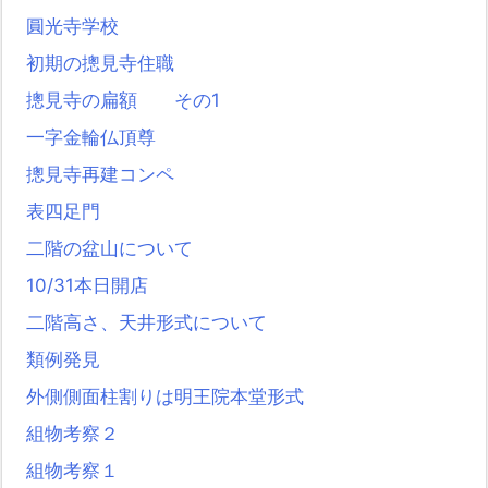
圓光寺学校
初期の摠見寺住職
摠見寺の扁額 その1
一字金輪仏頂尊
摠見寺再建コンペ
表四足門
二階の盆山について
10/31本日開店
二階高さ、天井形式について
類例発見
外側側面柱割りは明王院本堂形式
組物考察２
組物考察１