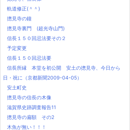
軌道修正(＾＾)
摠見寺の鐘
摠見寺裏門 (超光寺山門)
信長１５０回忌法要その２
予定変更
信長１５０回忌法要
信長所縁 本堂を初公開 安土の摠見寺、今日から
日・祝に（京都新聞2009-04-05）
安土町史
摠見寺の信長の木像
滋賀県史跡調査報告11
摠見寺の扁額 その2
木魚が無い！！！