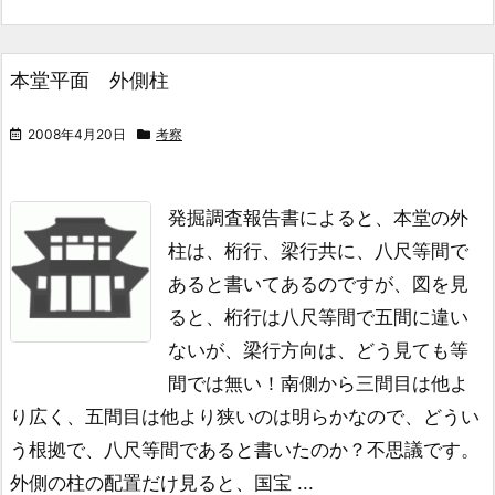
本堂平面 外側柱
2008年4月20日
考察
発掘調査報告書によると、本堂の外
柱は、
桁行、梁行共に、八尺等間で
あると書いてあるのですが、
図を見
ると、桁行は八尺等間で五間に違い
ないが、
梁行方向は、どう見ても等
間では無い！
南側から三間目は他よ
り広く、五間目は他より狭いのは明らかなので、
どうい
う根拠で、八尺等間であると書いたのか？不思議です。
外側の柱の配置だけ見ると、国宝 ...