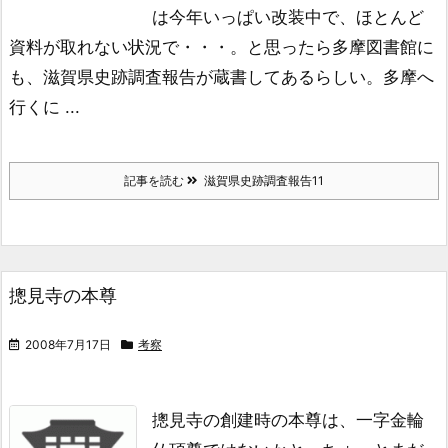
は今年いっぱい改装中で、
ほとんど
資料が取れない状況で・・・。
と思ったら多摩図書館に
も、滋賀県史跡調査報告が
蔵書してあるらしい。
多摩へ
行くに ...
記事を読む
滋賀県史跡調査報告11
摠見寺の本尊
2008年7月17日
考察
摠見寺の創建時の本尊は、
一字金輪