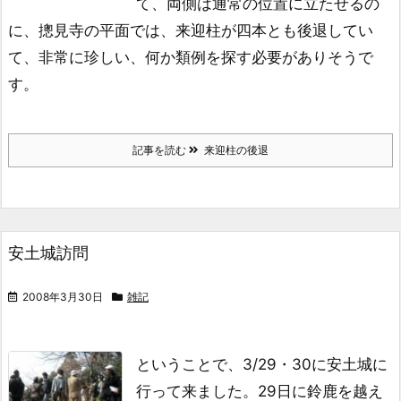
て、両側は通常の位置に立たせるの
に、
摠見寺の平面では、来迎柱が四本とも後退してい
て、非常に珍しい、
何か類例を探す必要がありそうで
す。
記事を読む
来迎柱の後退
安土城訪問
2008年3月30日
雑記
ということで、3/29・30に安土城に
行って来ました。
29日に鈴鹿を越え