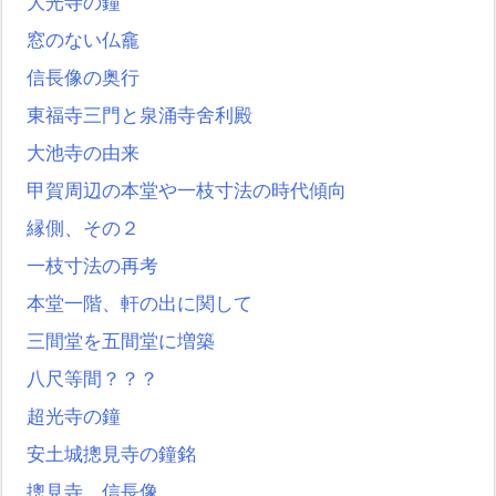
大光寺の鐘
窓のない仏龕
信長像の奥行
東福寺三門と泉涌寺舍利殿
大池寺の由来
甲賀周辺の本堂や一枝寸法の時代傾向
縁側、その２
一枝寸法の再考
本堂一階、軒の出に関して
三間堂を五間堂に増築
八尺等間？？？
超光寺の鐘
安土城摠見寺の鐘銘
摠見寺、信長像